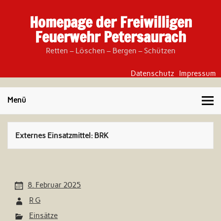
Skip
to
Homepage der Freiwilligen
content
Feuerwehr Petersaurach
Retten – Löschen – Bergen – Schützen
Datenschutz
Impressum
Menü
Externes Einsatzmittel:
BRK
8. Februar 2025
R G
Einsätze