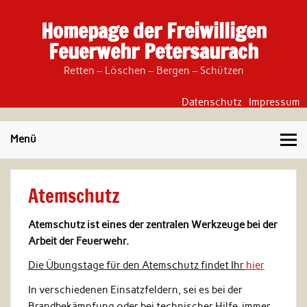
Skip
to
Homepage der Freiwilligen
content
Feuerwehr Petersaurach
Retten – Löschen – Bergen – Schützen
Datenschutz
Impressum
Menü
Atemschutz
Atemschutz ist eines der zentralen Werkzeuge bei der
Arbeit der Feuerwehr.
Die Übungstage für den Atemschutz findet Ihr
hier
In verschiedenen Einsatzfeldern, sei es bei der
Brandbekämpfung oder bei technischer Hilfe, immer