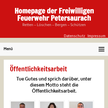
Skip
to
Homepage der Freiwilligen
content
Feuerwehr Petersaurach
Retten – Löschen – Bergen – Schützen
Datenschutz
Impressum
Menü
Öffentlichkeitsarbeit
Tue Gutes und sprich darüber, unter
diesem Motto steht die
Öffentlichkeitsarbeit.