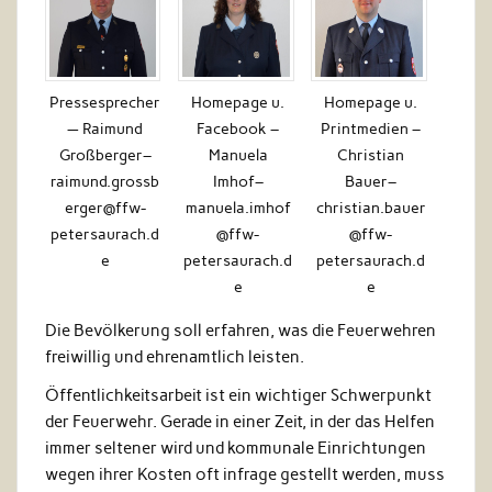
Pressesprecher
Homepage u.
Homepage u.
— Raimund
Facebook –
Printmedien –
Großberger–
Manuela
Christian
raimund.grossb
Imhof–
Bauer–
erger@ffw-
manuela.imhof
christian.bauer
petersaurach.d
@ffw-
@ffw-
e
petersaurach.d
petersaurach.d
e
e
Die Bevölkerung soll erfahren, was die Feuerwehren
freiwillig und ehrenamtlich leisten.
Öffentlichkeitsarbeit ist ein wichtiger Schwerpunkt
der Feuerwehr. Gerade in einer Zeit, in der das Helfen
immer seltener wird und kommunale Einrichtungen
wegen ihrer Kosten oft infrage gestellt werden, muss