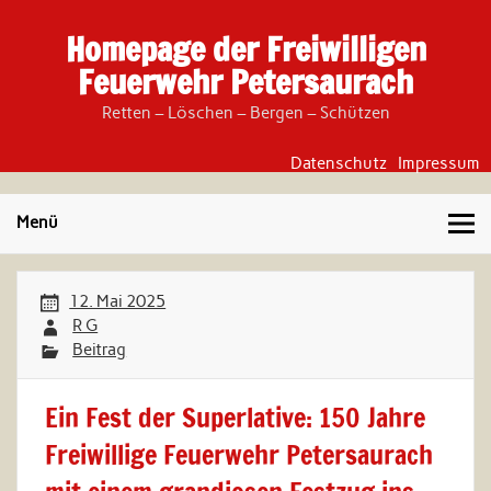
Skip
to
Homepage der Freiwilligen
content
Feuerwehr Petersaurach
Retten – Löschen – Bergen – Schützen
Datenschutz
Impressum
Menü
12. Mai 2025
R G
Beitrag
Ein Fest der Superlative: 150 Jahre
Freiwillige Feuerwehr Petersaurach