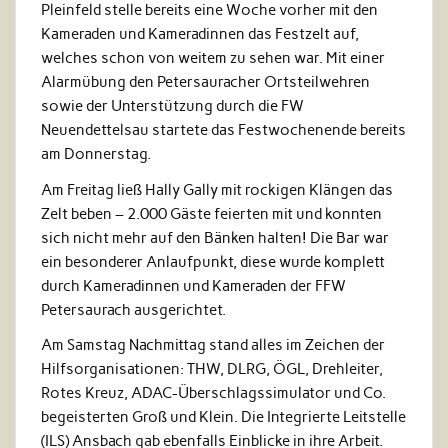
Pleinfeld stelle bereits eine Woche vorher mit den
Kameraden und Kameradinnen das Festzelt auf,
welches schon von weitem zu sehen war. Mit einer
Alarmübung den Petersauracher Ortsteilwehren
sowie der Unterstützung durch die FW
Neuendettelsau startete das Festwochenende bereits
am Donnerstag.
Am Freitag ließ Hally Gally mit rockigen Klängen das
Zelt beben – 2.000 Gäste feierten mit und konnten
sich nicht mehr auf den Bänken halten! Die Bar war
ein besonderer Anlaufpunkt, diese wurde komplett
durch Kameradinnen und Kameraden der FFW
Petersaurach ausgerichtet.
Am Samstag Nachmittag stand alles im Zeichen der
Hilfsorganisationen: THW, DLRG, ÖGL, Drehleiter,
Rotes Kreuz, ADAC-Überschlagssimulator und Co.
begeisterten Groß und Klein. Die Integrierte Leitstelle
(ILS) Ansbach gab ebenfalls Einblicke in ihre Arbeit.