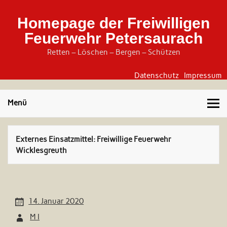
Skip
to
content
Homepage der Freiwilligen
Feuerwehr Petersaurach
Retten – Löschen – Bergen – Schützen
Datenschutz
Impressum
Menü
Externes Einsatzmittel:
Freiwillige Feuerwehr
Wicklesgreuth
14. Januar 2020
M I