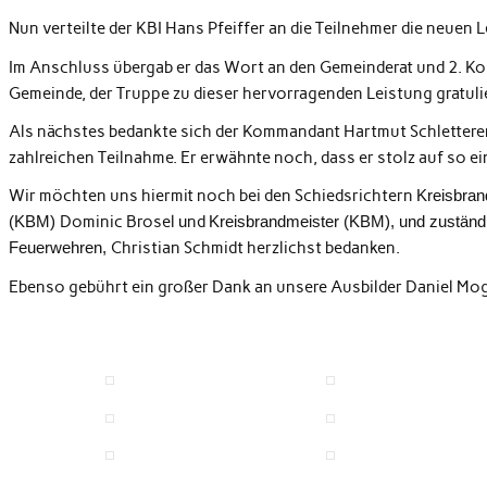
Nun verteilte der KBI Hans Pfeiffer an die Teilnehmer die neuen
Im Anschluss übergab er das Wort an den Gemeinderat und 2. K
Gemeinde, der Truppe zu dieser hervorragenden Leistung gratulie
Als nächstes bedankte sich der Kommandant Hartmut Schletterer
zahlreichen Teilnahme. Er erwähnte noch, dass er stolz auf so ei
Wir möchten uns hiermit noch bei den Schiedsrichtern
Kreisbran
(KBM)
Dominic Brosel
u
nd
Kreisbrandmeister (KBM), und zuständ
Feuerwehren,
Christian Schmidt herzlichst bedanken.
Ebenso gebührt ein großer Dank an unsere Ausbilder Daniel Mo