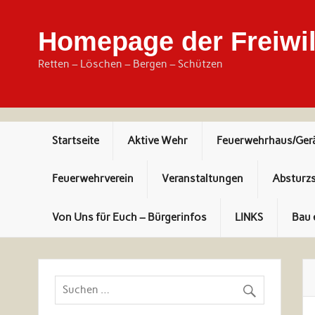
Skip
to
content
Homepage der Freiwil
Retten – Löschen – Bergen – Schützen
Startseite
Aktive Wehr
Feuerwehrhaus/Ger
Feuerwehrverein
Veranstaltungen
Absturz
Von Uns für Euch – Bürgerinfos
LINKS
Bau 