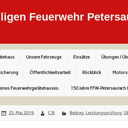
ligen Feuerwehr Petersa
ätehaus
Unsere Fahrzeuge
Einsätze
Übungen / Ü
sicherung
Öffentlichkeitsarbeit
Rückblick
Motors
eines Feuerwehrgerätehauses:
150 Jahre FFW-Petersaurach 
25. Mai 2019
C B
Beitrag
,
Leistungsprüfung
,
Ü