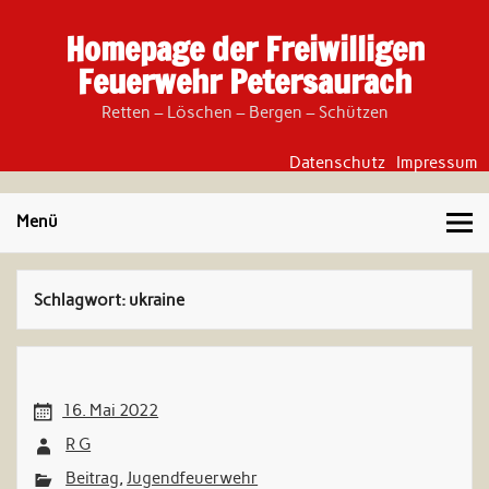
Skip
to
Homepage der Freiwilligen
content
Feuerwehr Petersaurach
Retten – Löschen – Bergen – Schützen
Datenschutz
Impressum
Menü
Schlagwort:
ukraine
16. Mai 2022
R G
Beitrag
,
Jugendfeuerwehr