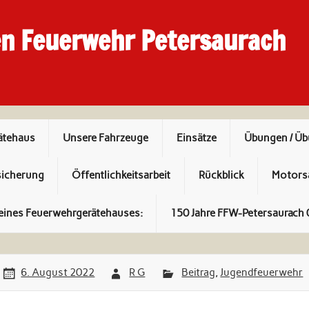
en Feuerwehr Petersaurach
ätehaus
Unsere Fahrzeuge
Einsätze
Übungen / Ü
sicherung
Öffentlichkeitsarbeit
Rückblick
Motors
eines Feuerwehrgerätehauses:
150 Jahre FFW-Petersaurach 
6. August 2022
R G
Beitrag
,
Jugendfeuerwehr