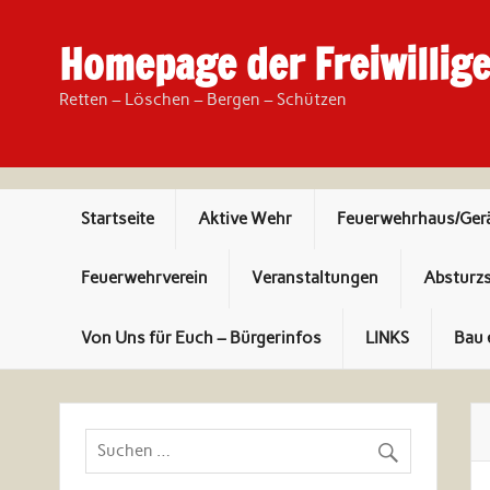
Skip
to
content
Homepage der Freiwillig
Retten – Löschen – Bergen – Schützen
Startseite
Aktive Wehr
Feuerwehrhaus/Ger
Feuerwehrverein
Veranstaltungen
Absturz
Von Uns für Euch – Bürgerinfos
LINKS
Bau 