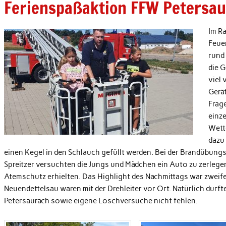
Ferienspaßaktion FFW Petersa
Im Ra
Feue
rund
die 
viel
Gerä
Frag
einze
Wett
dazu
einen Kegel in den Schlauch gefüllt werden. Bei der Brandübungs
Spreitzer versuchten die Jungs und Mädchen ein Auto zu zerleg
Atemschutz erhielten. Das Highlight des Nachmittags war zweifel
Neuendettelsau waren mit der Drehleiter vor Ort. Natürlich dur
Petersaurach sowie eigene Löschversuche nicht fehl