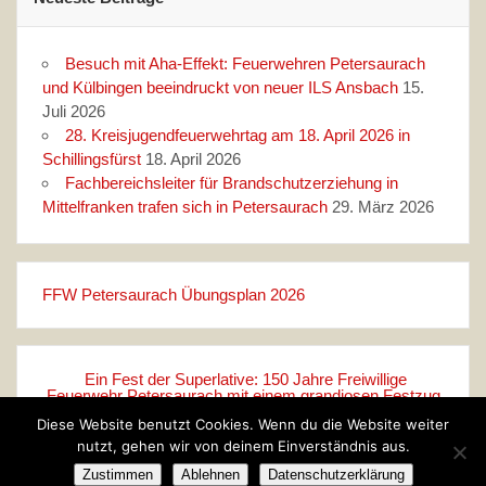
Besuch mit Aha‑Effekt: Feuerwehren Petersaurach
und Külbingen beeindruckt von neuer ILS Ansbach
15.
Juli 2026
28. Kreisjugendfeuerwehrtag am 18. April 2026 in
Schillingsfürst
18. April 2026
Fachbereichsleiter für Brandschutzerziehung in
Mittelfranken trafen sich in Petersaurach
29. März 2026
FFW Petersaurach Übungsplan 2026
Ein Fest der Superlative: 150 Jahre Freiwillige
Feuerwehr Petersaurach mit einem grandiosen Festzug
ins große Festzelt!
Diese Website benutzt Cookies. Wenn du die Website weiter
nutzt, gehen wir von deinem Einverständnis aus.
Zustimmen
Ablehnen
Datenschutzerklärung
Erstellt mit
WordPress
und
Rubine
.