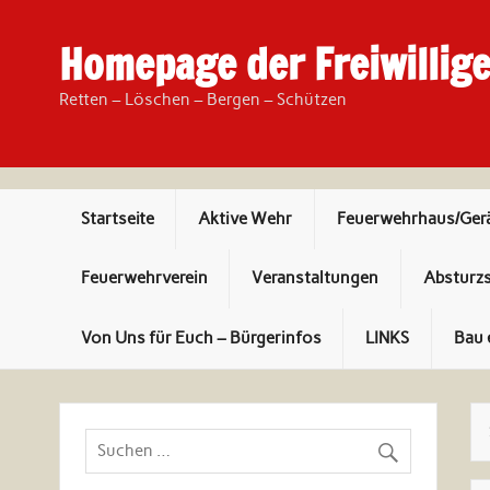
Skip
to
content
Homepage der Freiwillig
Retten – Löschen – Bergen – Schützen
Startseite
Aktive Wehr
Feuerwehrhaus/Ger
Feuerwehrverein
Veranstaltungen
Absturz
Von Uns für Euch – Bürgerinfos
LINKS
Bau 