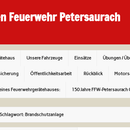
en Feuerwehr Petersaurach
ätehaus
Unsere Fahrzeuge
Einsätze
Übungen / Ü
sicherung
Öffentlichkeitsarbeit
Rückblick
Motors
eines Feuerwehrgerätehauses:
150 Jahre FFW-Petersaurach 
Schlagwort:
Brandschutzanlage