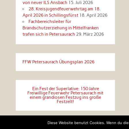
von neuer ILS Ansbach
15. Juli 2026
28. Kreisjugendfeuerwehrtag am 18.
April 2026 in Schillingsfürst
18. April 2026
Fachbereichsleiter für
Brandschutzerziehung in Mittelfranken
trafen sich in Petersaurach
29. März 2026
FFW Petersaurach Übungsplan 2026
Ein Fest der Superlative: 150 Jahre
Freiwillige Feuerwehr Petersaurach mit
einem grandiosen Festzug ins große
Festzelt!
Diese Website benutzt Cookies. Wenn du die 
Erstellt mit
WordPress
und
Rubine
.