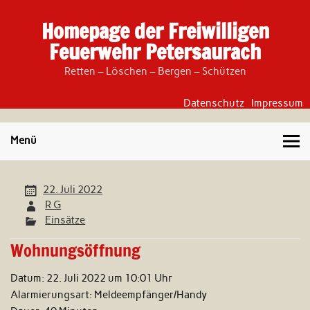
Skip
to
Homepage der Freiwilligen
content
Feuerwehr Petersaurach
Retten – Löschen – Bergen – Schützen
Datenschutz
Impressum
Menü
22. Juli 2022
R G
Einsätze
Wohnungsöffnung
Datum:
22. Juli 2022 um 10:01 Uhr
Alarmierungsart:
Meldeempfänger/Handy