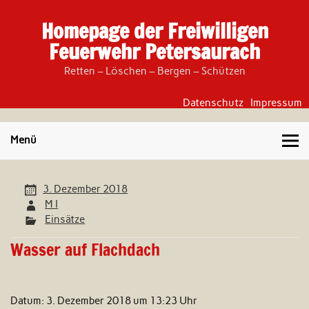
Skip
to
Homepage der Freiwilligen
content
Feuerwehr Petersaurach
Retten – Löschen – Bergen – Schützen
Datenschutz
Impressum
Menü
3. Dezember 2018
M I
Einsätze
Wasser auf Flachdach
Datum:
3. Dezember 2018 um 13:23 Uhr