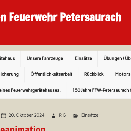
en Feuerwehr Petersaurach
ätehaus
Unsere Fahrzeuge
Einsätze
Übungen / Ü
sicherung
Öffentlichkeitsarbeit
Rückblick
Motors
eines Feuerwehrgerätehauses:
150 Jahre FFW-Petersaurach 
20. Oktober 2024
R G
Einsätze
eanimation