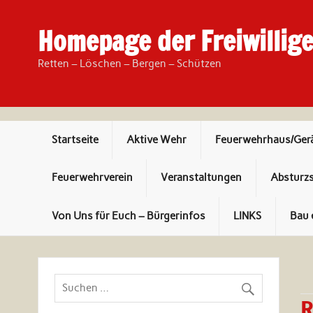
Skip
to
content
Homepage der Freiwillig
Retten – Löschen – Bergen – Schützen
Startseite
Aktive Wehr
Feuerwehrhaus/Ger
Feuerwehrverein
Veranstaltungen
Absturz
Von Uns für Euch – Bürgerinfos
LINKS
Bau 
R