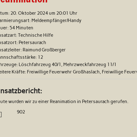
tum:
20. Oktober 2024 um 20:01 Uhr
armierungsart:
Meldeempfänger/Handy
uer:
54 Minuten
nsatzart:
Technische Hilfe
nsatzort:
Petersaurach
nsatzleiter:
Raimund Großberger
nnschaftsstärke:
12
hrzeuge:
Löschfahrzeug 40/1, Mehrzweckfahrzeug 11/1
itere Kräfte:
Freiwillige Feuerwehr Großhaslach, Freiwillige Feue
insatzbericht:
ute wurden wir zu einer Reanimation in Petersaurach gerufen.
902