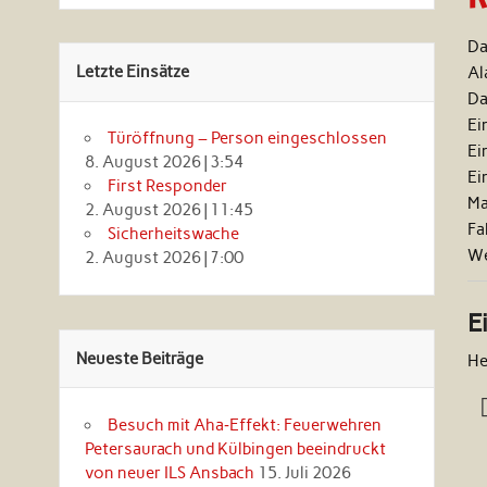
Da
Letzte Einsätze
Al
Da
Ei
Türöffnung – Person eingeschlossen
Ei
8. August 2026
|
3:54
Ei
First Responder
Ma
2. August 2026
|
11:45
Fa
Sicherheitswache
We
2. August 2026
|
7:00
E
Neueste Beiträge
He
Besuch mit Aha‑Effekt: Feuerwehren
Petersaurach und Külbingen beeindruckt
von neuer ILS Ansbach
15. Juli 2026