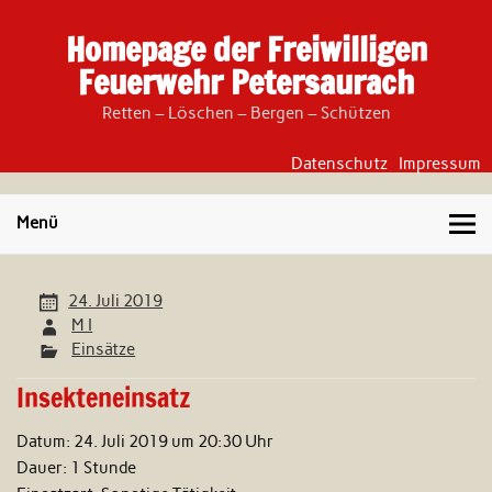
Skip
to
Homepage der Freiwilligen
content
Feuerwehr Petersaurach
Retten – Löschen – Bergen – Schützen
Datenschutz
Impressum
Menü
24. Juli 2019
M I
Einsätze
Insekteneinsatz
Datum:
24. Juli 2019 um 20:30 Uhr
Dauer:
1 Stunde