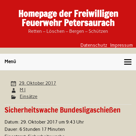
Skip
to
Homepage der Freiwilligen
content
Feuerwehr Petersaurach
Retten – Löschen – Bergen – Schützen
Datenschutz
Impressum
Menü
29. Oktober 2017
M I
Einsätze
Sicherheitswache Bundesligaschießen
Datum:
29. Oktober 2017 um 9:43 Uhr
Dauer:
6 Stunden 17 Minuten