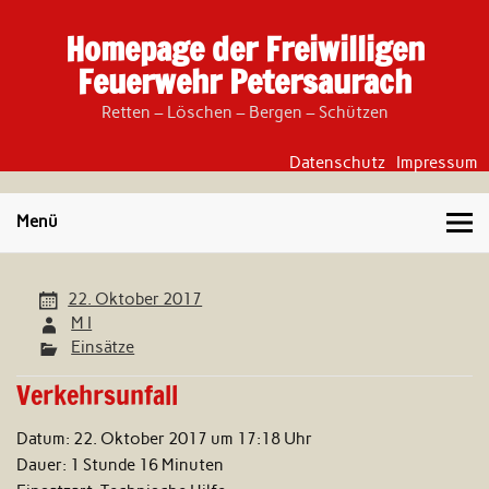
Skip
to
Homepage der Freiwilligen
content
Feuerwehr Petersaurach
Retten – Löschen – Bergen – Schützen
Datenschutz
Impressum
Menü
22. Oktober 2017
M I
Einsätze
Verkehrsunfall
Datum:
22. Oktober 2017 um 17:18 Uhr
Dauer:
1 Stunde 16 Minuten