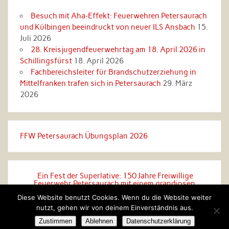
Besuch mit Aha‑Effekt: Feuerwehren Petersaurach
und Külbingen beeindruckt von neuer ILS Ansbach
15.
Juli 2026
28. Kreisjugendfeuerwehrtag am 18. April 2026 in
Schillingsfürst
18. April 2026
Fachbereichsleiter für Brandschutzerziehung in
Mittelfranken trafen sich in Petersaurach
29. März
2026
FFW Petersaurach Übungsplan 2026
Ein Fest der Superlative: 150 Jahre Freiwillige
Feuerwehr Petersaurach mit einem grandiosen
Festzug ins große Festzelt!
Diese Website benutzt Cookies. Wenn du die Website weiter
nutzt, gehen wir von deinem Einverständnis aus.
Zustimmen
Ablehnen
Datenschutzerklärung
Erstellt mit
WordPress
und
Rubine
.