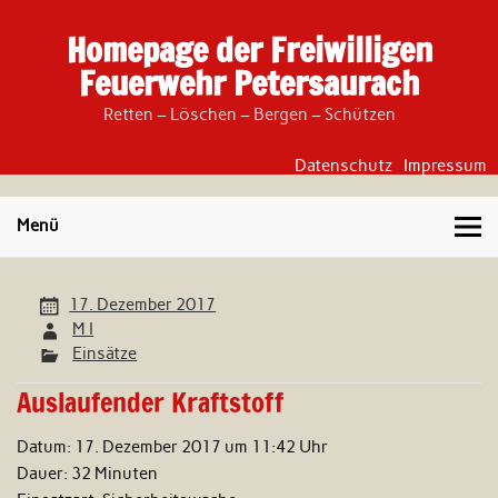
Skip
to
Homepage der Freiwilligen
content
Feuerwehr Petersaurach
Retten – Löschen – Bergen – Schützen
Datenschutz
Impressum
Menü
17. Dezember 2017
M I
Einsätze
Auslaufender Kraftstoff
Datum:
17. Dezember 2017 um 11:42 Uhr
Dauer:
32 Minuten