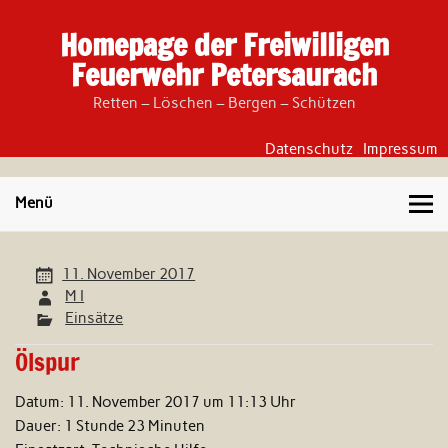
Skip
to
Homepage der Freiwilligen
content
Feuerwehr Petersaurach
Retten – Löschen – Bergen – Schützen
Datenschutz
Impressum
Menü
11. November 2017
M I
Einsätze
Ölspur
Datum:
11. November 2017 um 11:13 Uhr
Dauer:
1 Stunde 23 Minuten