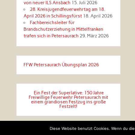
von neuer ILS Ansbach
15. Juli 2026
28. Kreisjugendfeuerwehrtag am 18.
April 2026 in Schillingsfürst
18. April 2026
Fachbereichsleiter für
Brandschutzerziehung in Mittelfranken
trafen sich in Petersaurach
29. März 2026
FFW Petersaurach Übungsplan 2026
Ein Fest der Superlative: 150 Jahre
Freiwillige Feuerwehr Petersaurach mit
einem grandiosen Festzug ins große
Festzelt!
Diese Website benutzt Cookies. Wenn du die 
Erstellt mit
WordPress
und
Rubine
.