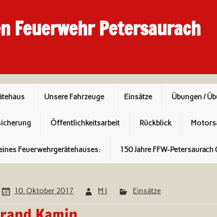
en Feuerwehr Petersaurach
ätehaus
Unsere Fahrzeuge
Einsätze
Übungen / Ü
sicherung
Öffentlichkeitsarbeit
Rückblick
Motors
eines Feuerwehrgerätehauses:
150 Jahre FFW-Petersaurach 
10. Oktober 2017
M I
Einsätze
rand Kamin