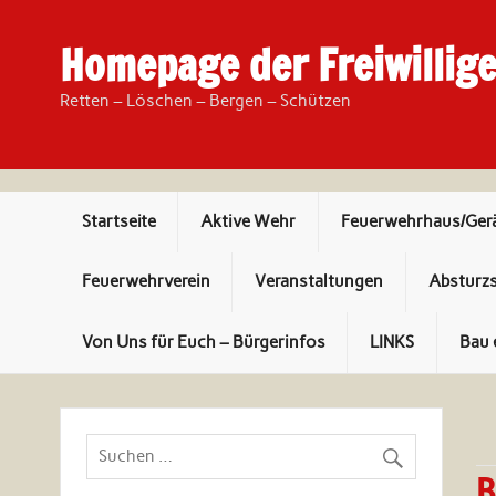
Skip
to
content
Homepage der Freiwillig
Retten – Löschen – Bergen – Schützen
Startseite
Aktive Wehr
Feuerwehrhaus/Ger
Feuerwehrverein
Veranstaltungen
Absturz
Von Uns für Euch – Bürgerinfos
LINKS
Bau 
B