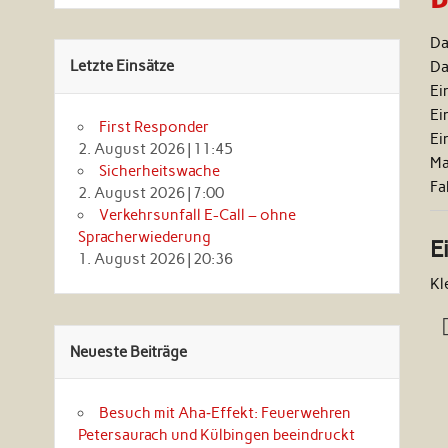
Da
Letzte Einsätze
Da
Ei
Ei
First Responder
Ei
2. August 2026
|
11:45
Ma
Sicherheitswache
Fa
2. August 2026
|
7:00
Verkehrsunfall E-Call – ohne
Spracherwiederung
E
1. August 2026
|
20:36
Kl
Neueste Beiträge
Besuch mit Aha‑Effekt: Feuerwehren
Petersaurach und Külbingen beeindruckt