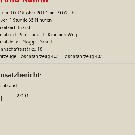
tum:
10. Oktober 2017 um 19:02 Uhr
uer:
1 Stunde 35 Minuten
nsatzart:
Brand
nsatzort:
Petersaurach, Krummer Weg
nsatzleiter:
Mogge, Daniel
nnschaftsstärke:
18
hrzeuge:
Löschfahrzeug 40/1, Löschfahrzeug 43/1
insatzbericht:
einbrand
2.094