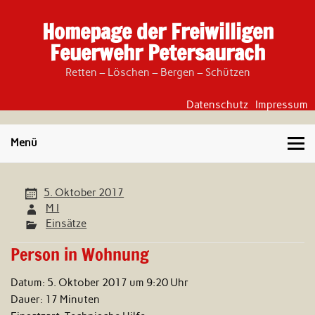
Skip
to
Homepage der Freiwilligen
content
Feuerwehr Petersaurach
Retten – Löschen – Bergen – Schützen
Datenschutz
Impressum
Menü
5. Oktober 2017
M I
Einsätze
Person in Wohnung
Datum:
5. Oktober 2017 um 9:20 Uhr
Dauer:
17 Minuten