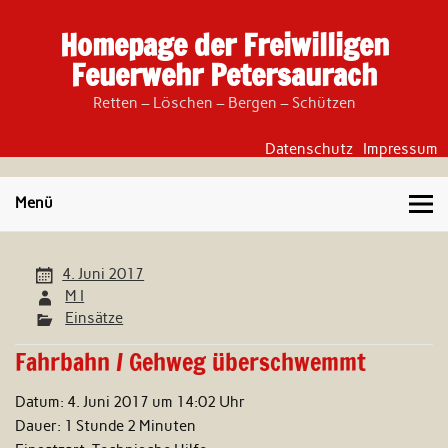
Skip
to
Homepage der Freiwilligen
content
Feuerwehr Petersaurach
Retten – Löschen – Bergen – Schützen
Datenschutz
Impressum
Menü
4. Juni 2017
M I
Einsätze
Fahrbahn / Gehweg überschwemmt
Datum:
4. Juni 2017 um 14:02 Uhr
Dauer:
1 Stunde 2 Minuten