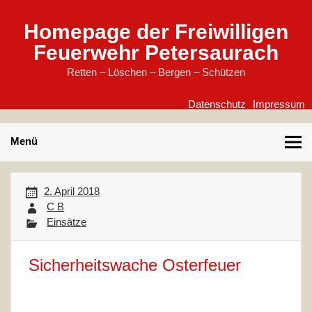
Skip
to
content
Homepage der Freiwilligen
Feuerwehr Petersaurach
Retten – Löschen – Bergen – Schützen
Datenschutz
Impressum
Menü
2. April 2018
C B
Einsätze
Sicherheitswache Osterfeuer