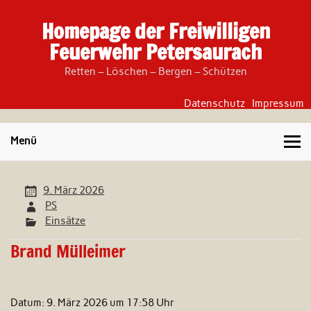
Skip
to
Homepage der Freiwilligen
content
Feuerwehr Petersaurach
Retten – Löschen – Bergen – Schützen
Datenschutz
Impressum
Menü
9. März 2026
PS
Einsätze
Brand Mülleimer
Datum:
9. März 2026 um 17:58 Uhr