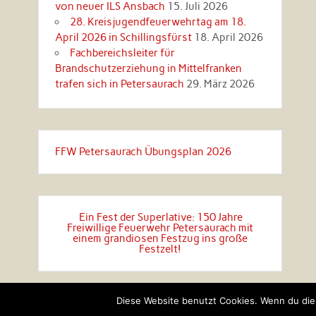
von neuer ILS Ansbach
15. Juli 2026
28. Kreisjugendfeuerwehrtag am 18.
April 2026 in Schillingsfürst
18. April 2026
Fachbereichsleiter für
Brandschutzerziehung in Mittelfranken
trafen sich in Petersaurach
29. März 2026
FFW Petersaurach Übungsplan 2026
Ein Fest der Superlative: 150 Jahre
Freiwillige Feuerwehr Petersaurach mit
einem grandiosen Festzug ins große
Festzelt!
Diese Website benutzt Cookies. Wenn du die 
Erstellt mit
WordPress
und
Rubine
.