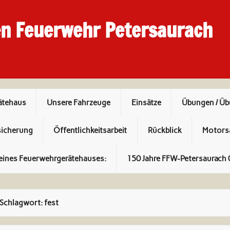
en Feuerwehr Petersaurach
ätehaus
Unsere Fahrzeuge
Einsätze
Übungen / Ü
sicherung
Öffentlichkeitsarbeit
Rückblick
Motors
eines Feuerwehrgerätehauses:
150 Jahre FFW-Petersaurach 
Schlagwort:
fest