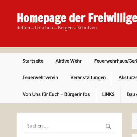
Skip
to
content
Homepage der Freiwillig
Retten – Löschen – Bergen – Schützen
Startseite
Aktive Wehr
Feuerwehrhaus/Ger
Feuerwehrverein
Veranstaltungen
Absturz
Von Uns für Euch – Bürgerinfos
LINKS
Bau 