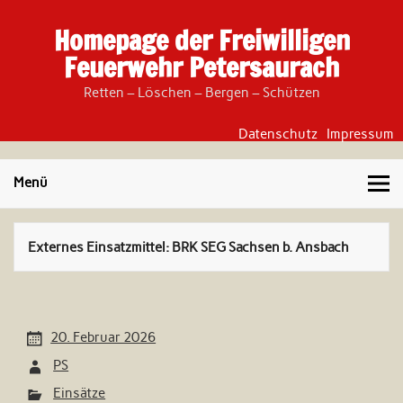
Skip
to
Homepage der Freiwilligen
content
Feuerwehr Petersaurach
Retten – Löschen – Bergen – Schützen
Datenschutz
Impressum
Menü
Externes Einsatzmittel:
BRK SEG Sachsen b. Ansbach
20. Februar 2026
PS
Einsätze