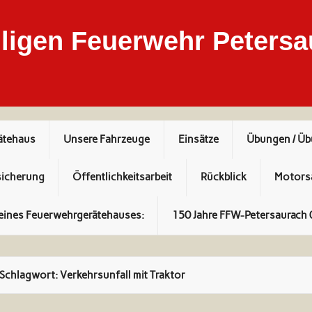
ligen Feuerwehr Petersa
ätehaus
Unsere Fahrzeuge
Einsätze
Übungen / Ü
sicherung
Öffentlichkeitsarbeit
Rückblick
Motors
eines Feuerwehrgerätehauses:
150 Jahre FFW-Petersaurach 
Schlagwort:
Verkehrsunfall mit Traktor