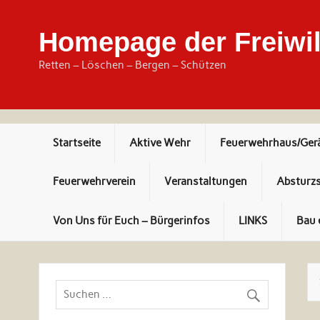
Skip
to
content
Homepage der Freiwil
Retten – Löschen – Bergen – Schützen
Startseite
Aktive Wehr
Feuerwehrhaus/Ger
Feuerwehrverein
Veranstaltungen
Absturz
Von Uns für Euch – Bürgerinfos
LINKS
Bau 