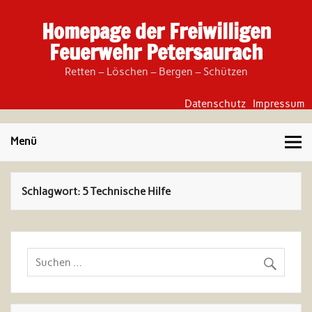
Skip
to
Homepage der Freiwilligen
content
Feuerwehr Petersaurach
Retten – Löschen – Bergen – Schützen
Datenschutz
Impressum
Menü
Schlagwort:
5 Technische Hilfe